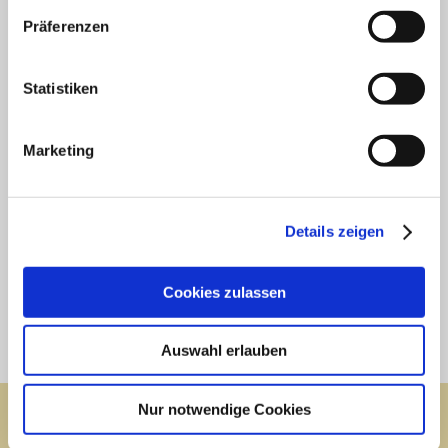
Präferenzen
Unsere Qualitätsleisten beziehen wir von Spagl, Aicham,
Nielsen, Mittermeier, Larson-Juhl, sowie aus Spanien, Italien
und Belgien.
Statistiken
Marketing
Details zeigen
Cookies zulassen
Auswahl erlauben
Nur notwendige Cookies
Webansicht
Druckversion
|
Sitemap
© Galerie Brande